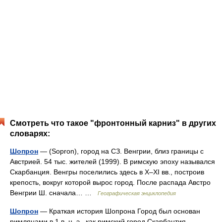
Смотреть что такое "фронтонный карниз" в других
словарях:
Шопрон
— (Sopron), город на СЗ. Венгрии, близ границы с
Австрией. 54 тыс. жителей (1999). В римскую эпоху назывался
Скарбанция. Венгры поселились здесь в X–XI вв., построив
крепость, вокруг которой вырос город. После распада Австро
Венгрии Ш. сначала… …
Географическая энциклопедия
Шопрон
— Краткая история Шопрона Город был основан
римлянами в 1 в. н. э., как римский город Скарбантия.