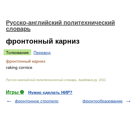
Русско-английский политехнический
словарь
фронтонный карниз
Толкование
Перевод
фронтонный карниз
raking cornice
Русско-английский политехнический словарь
.
Академик.ру
.
2011
.
Игры ⚽
Нужно сделать НИР?
фронтонное стропило
фронтообразование